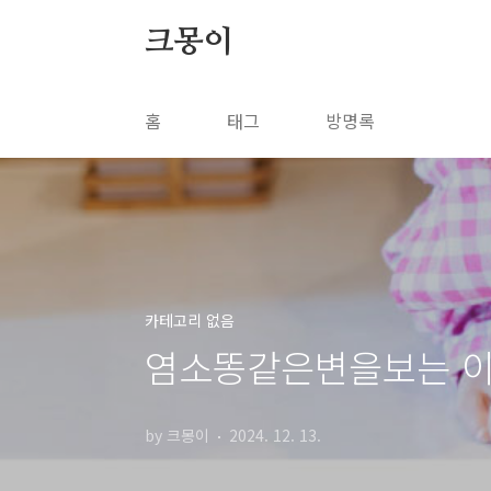
본문 바로가기
크몽이
홈
태그
방명록
카테고리 없음
염소똥같은변을보는 이
by 크몽이
2024. 12. 13.