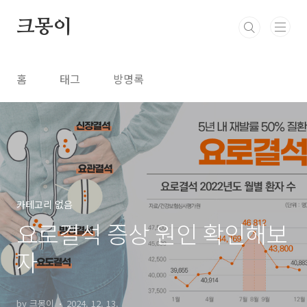
본문 바로가기
크몽이
홈
태그
방명록
카테고리 없음
요로결석 증상 원인 확인해보
자
by 크몽이
2024. 12. 13.