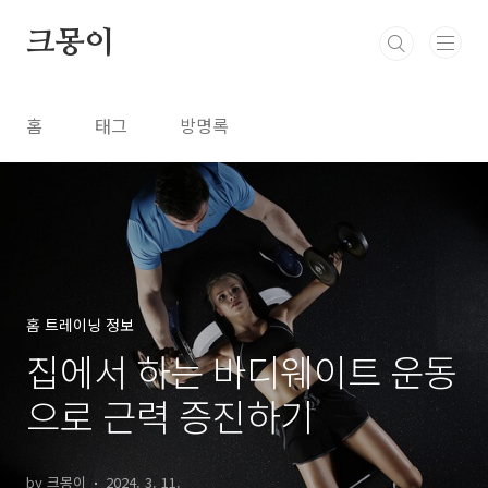
본문 바로가기
크몽이
홈
태그
방명록
홈 트레이닝 정보
집에서 하는 바디웨이트 운동
으로 근력 증진하기
by 크몽이
2024. 3. 11.