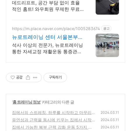
홈트 장비
데드리프트, 공간 부담 없이 효율
적인 홈트! 와우회원 무제한 무료
배송으로. 복잡한 조립 없이 바로
사용 가능! 컴팩트한 홈트 헬스용
품 쿠팡에서.
https://m.place.naver.com/place/1005283674
광고
뉴로트레이닝 센터 서울본부
통증 자세교정 재활 다이어트
석사 이상의 전문가, 뉴로트레이닝
통한 자세교정 재활운동 통증관리
다이어트 PT
공감
구독하기
'
홈 트레이닝 정보
' 카테고리의 다른 글
집에서의 스트레칭, 하루를 시작하고 마무리하
2024.03.11
는 최고의 방법
유연성과 근력을 동시에 키우는 집에서 시작하
(0)
2024.03.11
는 요가
집에서 가능한 복부 근력 강화 운동 5가지 알
(0)
2024.03.11