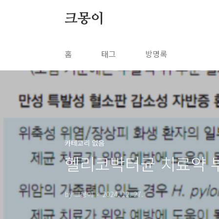
본문 바로가기
크몽이
홈
태그
방명록
카테고리 없음
헬리코박터균 치료약 
by 크몽이
2024. 12. 27.